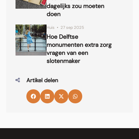
dagelijks zou moeten
doen
Huis
27 sep 2025
Hoe Delftse
monumenten extra zorg
vragen van een
slotenmaker
Artikel delen