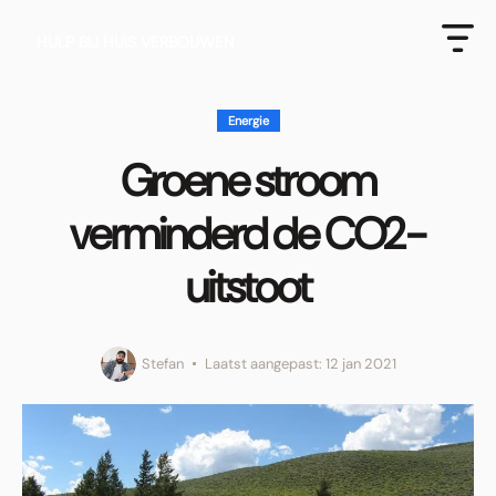
HULP BIJ HUIS VERBOUWEN
Energie
Groene stroom
verminderd de CO2-
uitstoot
Stefan
Laatst aangepast: 12 jan 2021